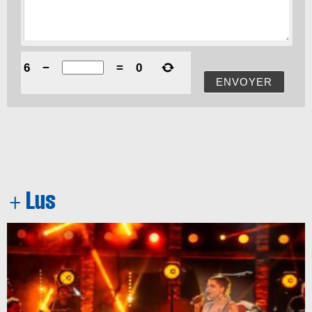
6
−
=
0
ENVOYER