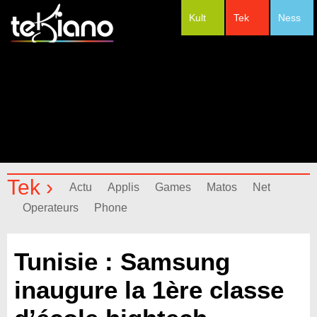
Kult
Tek
Ness
#Festivals
Tek ›
Actu
Applis
Games
Matos
Net
Operateurs
Phone
Tunisie : Samsung
inaugure la 1ère classe