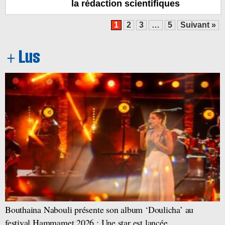
la rédaction scientifiques
1
2
3
…
5
Suivant »
Bouthaina Nabouli présente son album ‘Doulicha’ au
festival Hammamet 2026 : Une star est lancée