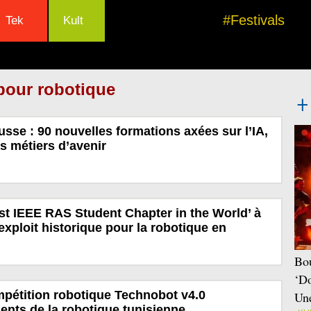
#Festivals
Tek
Kult
pour robotique
usse : 90 nouvelles formations axées sur l’IA,
es métiers d’avenir
st IEEE RAS Student Chapter in the World’ à
exploit historique pour la robotique en
Bou
‘Do
mpétition robotique Technobot v4.0
Une
lents de la robotique tunisienne