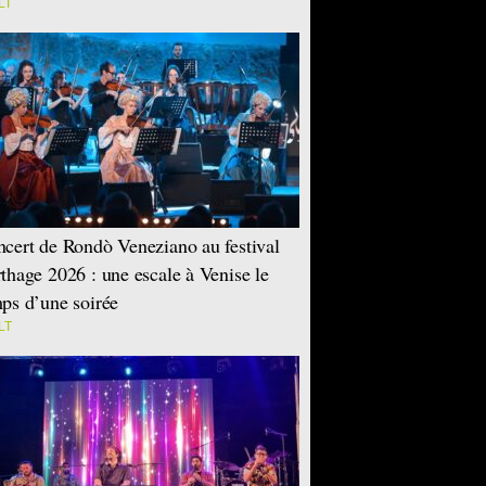
LT
cert de Rondò Veneziano au festival
thage 2026 : une escale à Venise le
ps d’une soirée
LT