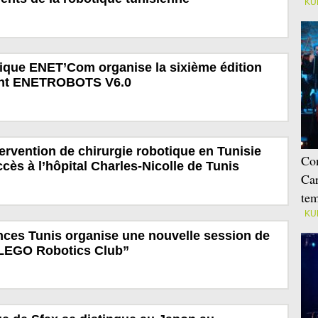
KU
ique ENET’Com organise la sixième édition
nt ENETROBOTS V6.0
ervention de chirurgie robotique en Tunisie
Con
cès à l’hôpital Charles-Nicolle de Tunis
Car
tem
KU
nces Tunis organise une nouvelle session de
“LEGO Robotics Club”