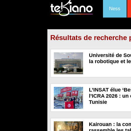
Ness
Résultats de recherche 
Université de So
la robotique et l
L’INSAT élue ‘Be
l’ICRA 2026 : un 
Tunisie
Kairouan : la co
rassemble les ta