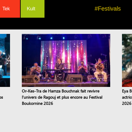
#Festivals
Tek
Kult
Or-Kes-Tra de Hamza Bouchnak fait revivre
Eya B
ps
l'univers de Ragouj et plus encore au Festival
actri
Boukornine 2026
2026