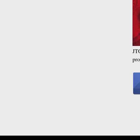
JTC
pr