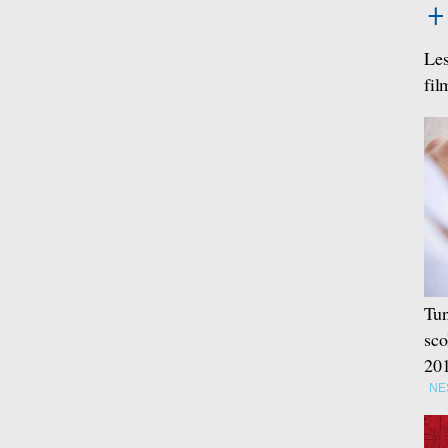
Les
fil
Tun
sco
20
NE