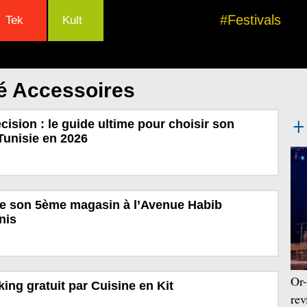
#Festivals
Tek
Kult
é Accessoires
écision : le guide ultime pour choisir son
Tunisie en 2026
e son 5ème magasin à l’Avenue Habib
nis
Or-
ing gratuit par Cuisine en Kit
rev