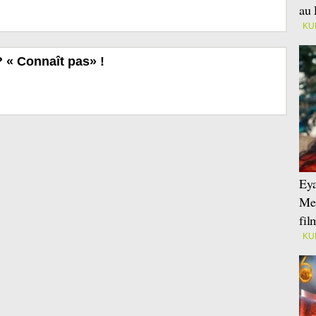
au 
KU
? « Connaît pas» !
Eya
Mei
fi
KU