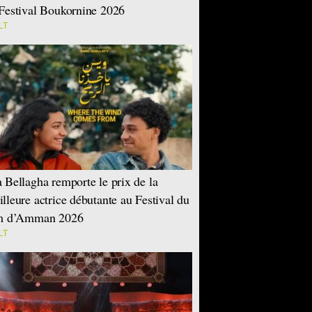
Festival Boukornine 2026
LT
 Bellagha remporte le prix de la
lleure actrice débutante au Festival du
lm d’Amman 2026
LT