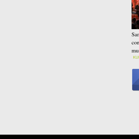
Sam
con
mus
KU