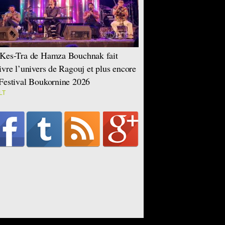
Kes-Tra de Hamza Bouchnak fait
ivre l’univers de Ragouj et plus encore
Festival Boukornine 2026
LT