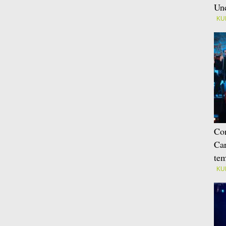
Une
KU
Con
Car
tem
KU