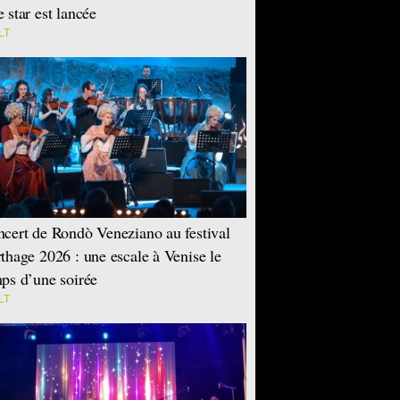
 star est lancée
LT
cert de Rondò Veneziano au festival
thage 2026 : une escale à Venise le
ps d’une soirée
LT