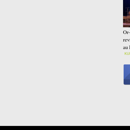
Or-
rev
au 
KU