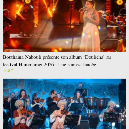
Bouthaina Nabouli présente son album ‘Doulicha’ au
festival Hammamet 2026 : Une star est lancée
KULT