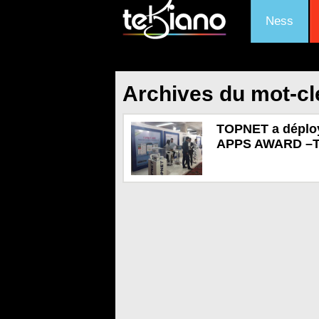
Ness
Archives du mot-
TOPNET a déploy
APPS AWARD –T