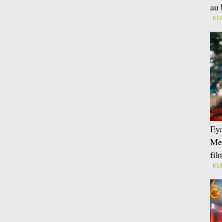
au 
KU
Eya
Mei
fi
KU