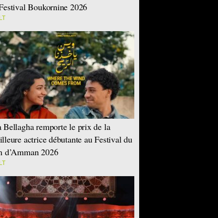
Festival Boukornine 2026
LT
 Bellagha remporte le prix de la
lleure actrice débutante au Festival du
lm d’Amman 2026
LT