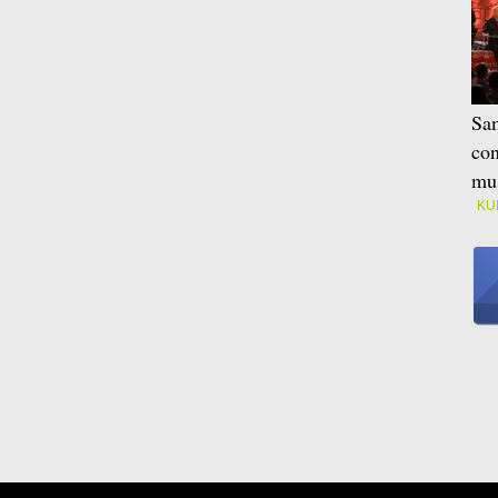
Sam
con
mus
KU