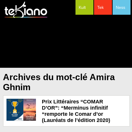
Kult
Tek
Ness
#Festivals
Archives du mot-clé Amira
Ghnim
Prix Littéraires “COMAR
D’OR”: “Merminus infinitif
“remporte le Comar d’or
(Lauréats de l’édition 2020)