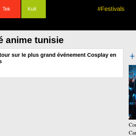
#Festivals
Tek
Kult
é anime tunisie
tour sur le plus grand événement Cosplay en
s
Con
Car