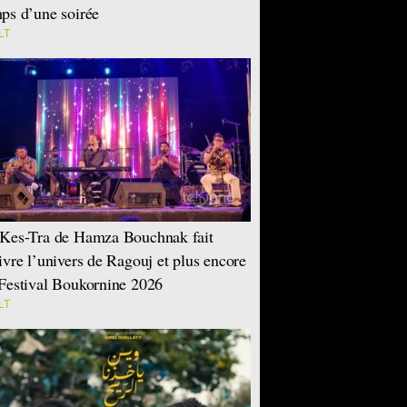
ps d’une soirée
LT
Kes-Tra de Hamza Bouchnak fait
ivre l’univers de Ragouj et plus encore
Festival Boukornine 2026
LT