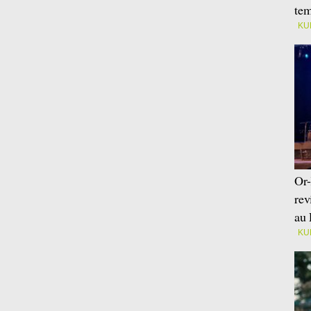
tem
KU
Or-
rev
au 
KU