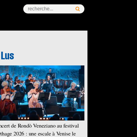
cert de Rondò Veneziano au festival
thage 2026 : une escale à Venise le