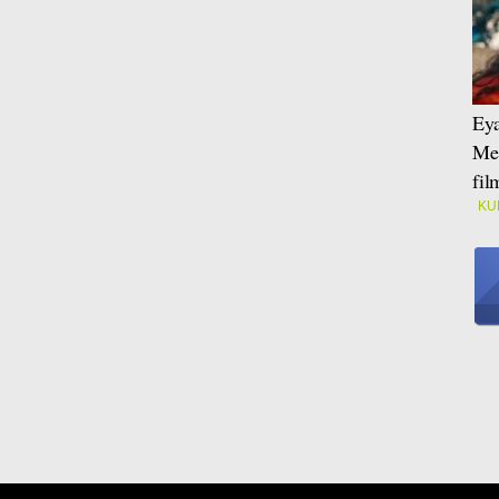
Eya
Mei
fi
KU