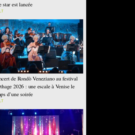
 star est lancée
LT
cert de Rondò Veneziano au festival
thage 2026 : une escale à Venise le
ps d’une soirée
LT