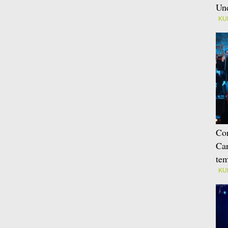
Une
KU
Con
Car
tem
KU