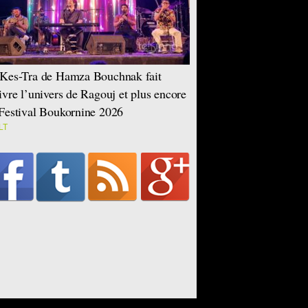
Kes-Tra de Hamza Bouchnak fait
ivre l’univers de Ragouj et plus encore
Festival Boukornine 2026
LT