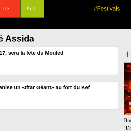
#Festivals
Tek
Kult
é Assida
7, sera la fête du Mouled
ganise un «Iftar Géant» au fort du Kef
Bou
‘Do