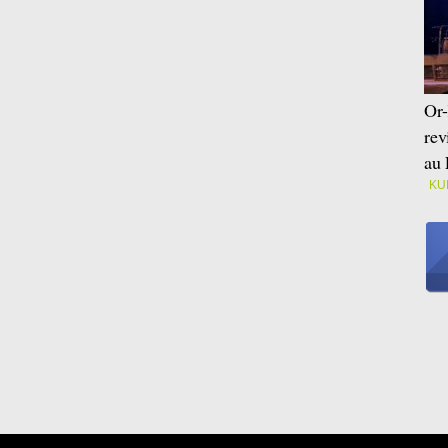
Or-
rev
au 
KU