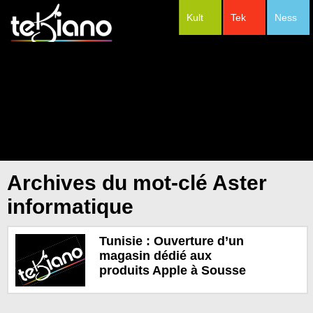
Kult
Tek
Ness
#Festivals
Archives du mot-clé Aster
informatique
Tunisie : Ouverture d’un
magasin dédié aux
produits Apple à Sousse