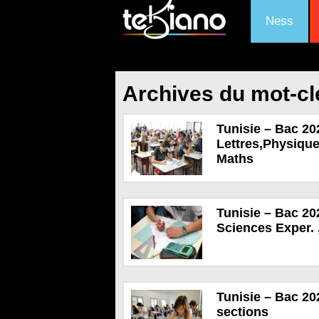
Ness
Archives du mot-cl
Tunisie – Bac 20
Lettres,Physique
Maths
Tunisie – Bac 20
Sciences Exper. 
Tunisie – Bac 20
sections