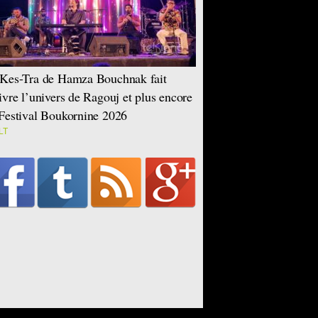
Kes-Tra de Hamza Bouchnak fait
ivre l’univers de Ragouj et plus encore
Festival Boukornine 2026
LT