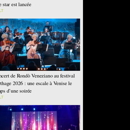
 star est lancée
LT
cert de Rondò Veneziano au festival
thage 2026 : une escale à Venise le
ps d’une soirée
LT