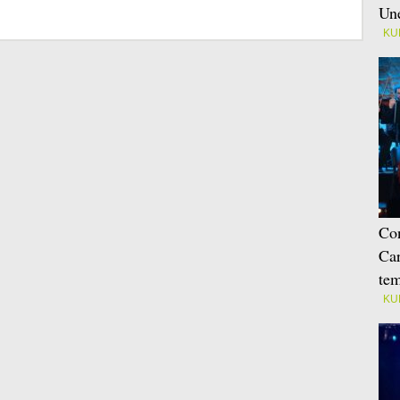
Une
KU
Con
Car
tem
KU