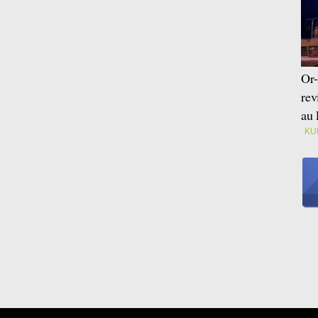
Or-
rev
au 
KU