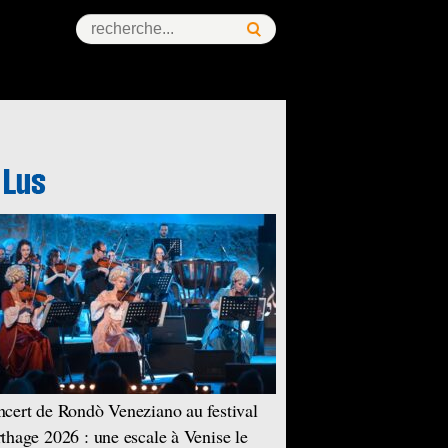
cert de Rondò Veneziano au festival
thage 2026 : une escale à Venise le