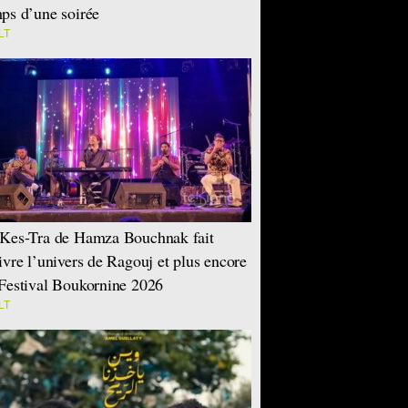
ps d’une soirée
LT
Kes-Tra de Hamza Bouchnak fait
ivre l’univers de Ragouj et plus encore
Festival Boukornine 2026
LT