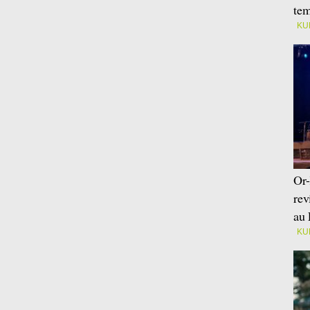
tem
KU
Or-
rev
au 
KU