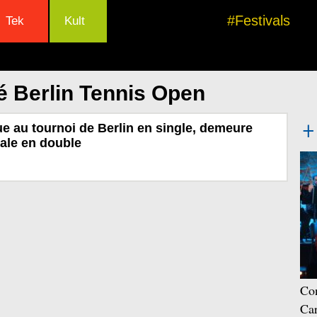
#Festivals
Tek
Kult
é Berlin Tennis Open
e au tournoi de Berlin en single, demeure
nale en double
Con
Car