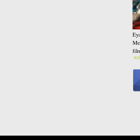
Eya
Mei
fi
KU