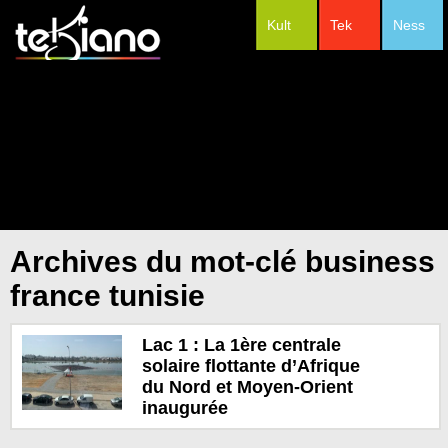
Kult
Tek
Ness
#Festivals
Archives du mot-clé business
france tunisie
Lac 1 : La 1ère centrale
solaire flottante d’Afrique
du Nord et Moyen-Orient
inaugurée