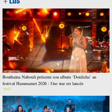
Bouthaina Nabouli présente son album ‘Doulicha’ au
festival Hammamet 2026 : Une star est lancée
KULT