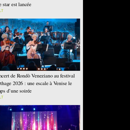
 star est lancée
LT
cert de Rondò Veneziano au festival
thage 2026 : une escale à Venise le
ps d’une soirée
LT