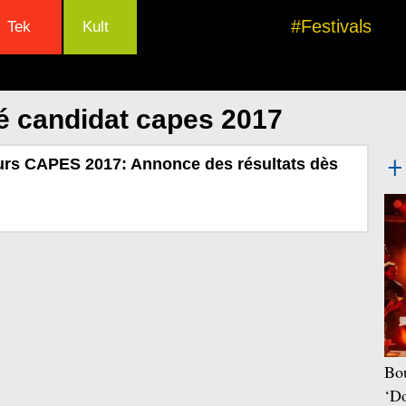
#Festivals
Tek
Kult
é candidat capes 2017
urs CAPES 2017: Annonce des résultats dès
Bou
‘Do