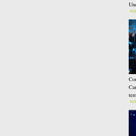
Une
KU
Con
Car
tem
KU