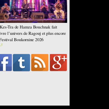
Kes-Tra de Hamza Bouchnak fait
ivre l’univers de Ragouj et plus encore
Festival Boukornine 2026
LT