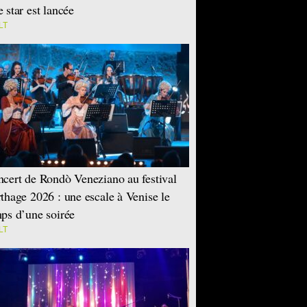
 star est lancée
LT
cert de Rondò Veneziano au festival
thage 2026 : une escale à Venise le
ps d’une soirée
LT