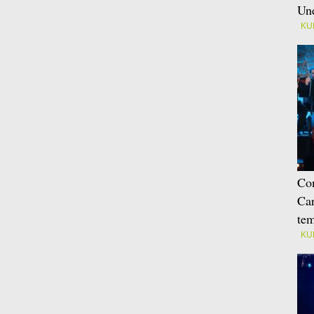
Une
KU
Con
Car
tem
KU