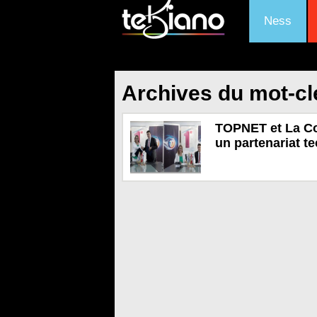
Ness
Archives du mot-cl
TOPNET et La Co
un partenariat t