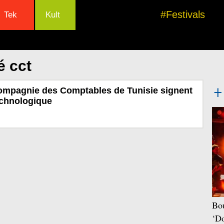
#Festivals
Tek
Kult
é cct
mpagnie des Comptables de Tunisie signent
echnologique
Bou
‘Do