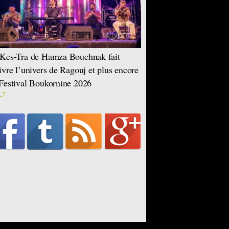
Kes-Tra de Hamza Bouchnak fait
ivre l’univers de Ragouj et plus encore
Festival Boukornine 2026
LT