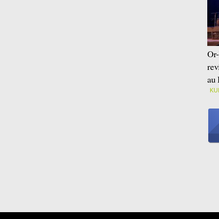
Or-
rev
au 
KU