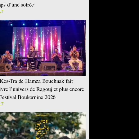
ps d’une soirée
LT
Kes-Tra de Hamza Bouchnak fait
ivre l’univers de Ragouj et plus encore
Festival Boukornine 2026
LT