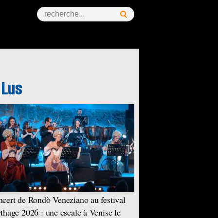
cert de Rondò Veneziano au festival
thage 2026 : une escale à Venise le