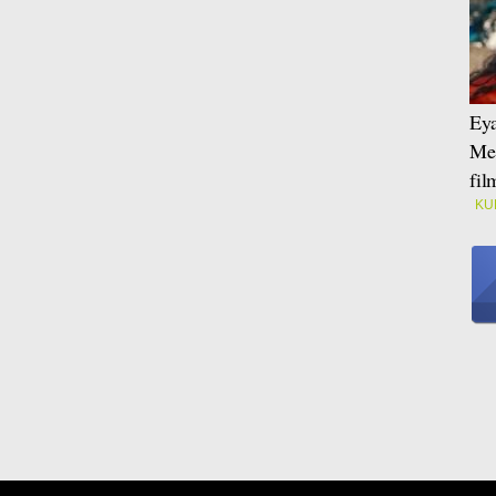
Eya
Mei
fi
KU