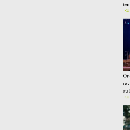
tem
KU
Or-
rev
au 
KU