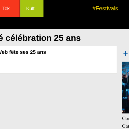
#Festivals
Tek
Kult
é célébration 25 ans
Web fête ses 25 ans
Con
Car