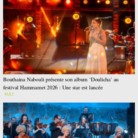
Bouthaina Nabouli présente son album ‘Doulicha’ au
festival Hammamet 2026 : Une star est lancée
KULT