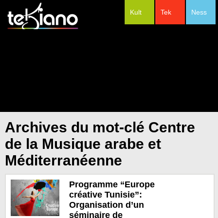
Kult
Tek
Ness
#Festivals
Archives du mot-clé Centre
de la Musique arabe et
Méditerranéenne
Programme “Europe
créative Tunisie”:
Organisation d’un
séminaire de