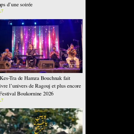
ps d’une soirée
LT
Kes-Tra de Hamza Bouchnak fait
ivre l’univers de Ragouj et plus encore
Festival Boukornine 2026
LT