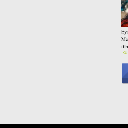
Eya
Mei
fi
KU