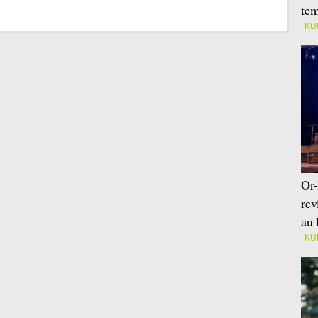
tem
KU
Or-
rev
au 
KU