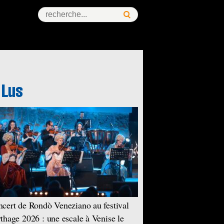
cert de Rondò Veneziano au festival
thage 2026 : une escale à Venise le