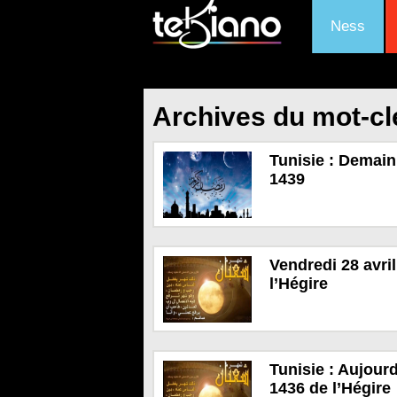
Ness
Archives du mot-c
Tunisie : Demain
1439
Vendredi 28 avri
l’Hégire
Tunisie : Aujour
1436 de l’Hégire