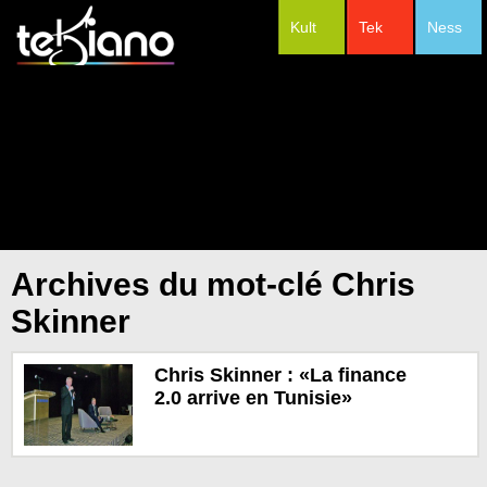
Kult
Tek
Ness
#Festivals
Archives du mot-clé Chris
Skinner
Chris Skinner : «La finance
2.0 arrive en Tunisie»