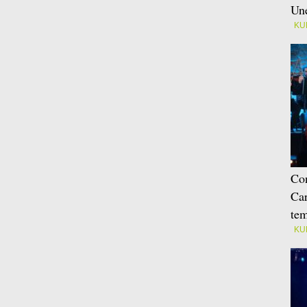
Une
KU
Con
Car
tem
KU