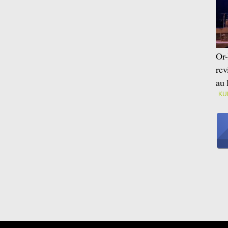
Or-
rev
au 
KU