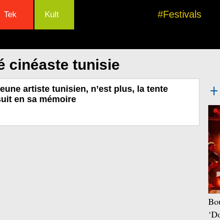
#Festivals
Tek
Kult
 cinéaste tunisie
ne artiste tunisien, n’est plus, la tente
suit en sa mémoire
Bou
‘Do