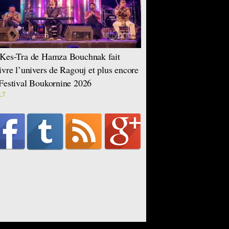
Kes-Tra de Hamza Bouchnak fait
ivre l’univers de Ragouj et plus encore
Festival Boukornine 2026
LT