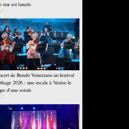
 star est lancée
LT
cert de Rondò Veneziano au festival
thage 2026 : une escale à Venise le
ps d’une soirée
LT