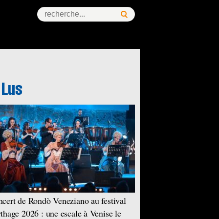
cert de Rondò Veneziano au festival
thage 2026 : une escale à Venise le