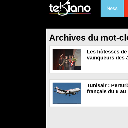
Ness
Archives du mot-cl
Les hôtesses de 
vainqueurs des 
Tunisair : Pertur
français du 6 au