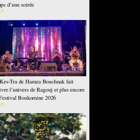
ps d’une soirée
LT
Kes-Tra de Hamza Bouchnak fait
ivre l’univers de Ragouj et plus encore
Festival Boukornine 2026
LT