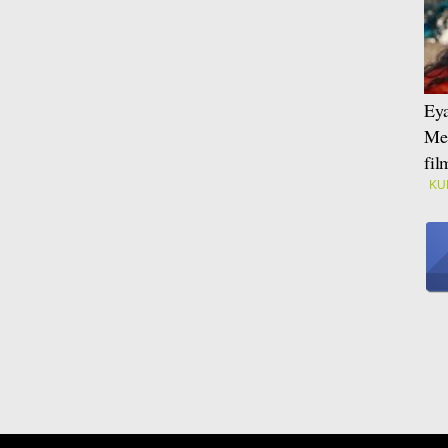
Eya
Mei
fi
KU