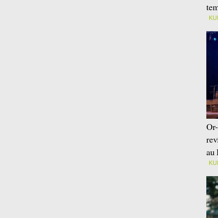
tem
KU
Or-
rev
au 
KU