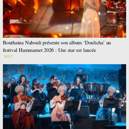
Bouthaina Nabouli présente son album ‘Doulicha’ au
festival Hammamet 2026 : Une star est lancée
KULT