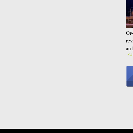
Or-
rev
au 
KU