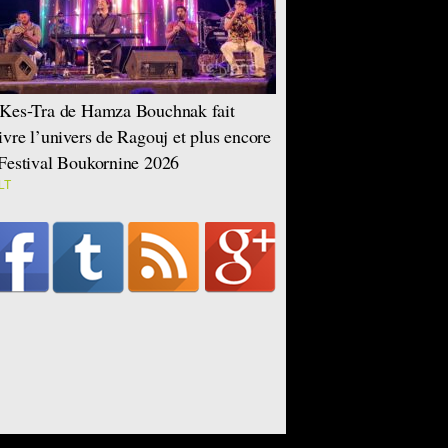
Kes-Tra de Hamza Bouchnak fait
ivre l’univers de Ragouj et plus encore
Festival Boukornine 2026
LT