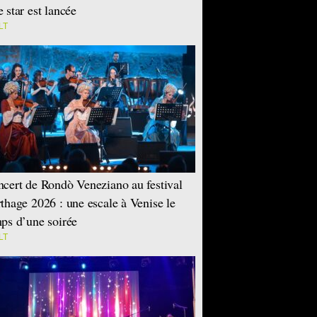
 star est lancée
LT
cert de Rondò Veneziano au festival
thage 2026 : une escale à Venise le
ps d’une soirée
LT