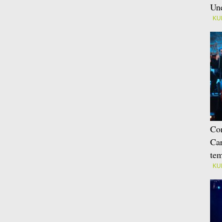
Une
KU
Con
Car
tem
KU