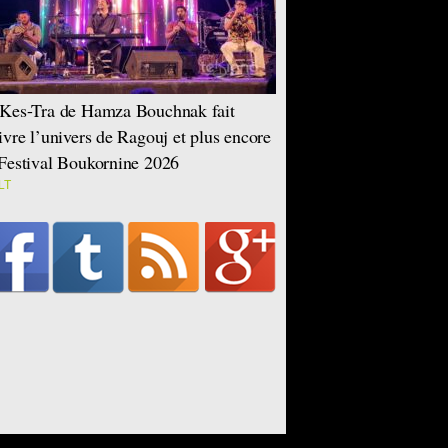
Kes-Tra de Hamza Bouchnak fait
ivre l’univers de Ragouj et plus encore
Festival Boukornine 2026
LT