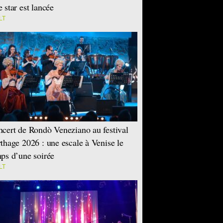
 star est lancée
LT
cert de Rondò Veneziano au festival
thage 2026 : une escale à Venise le
ps d’une soirée
LT