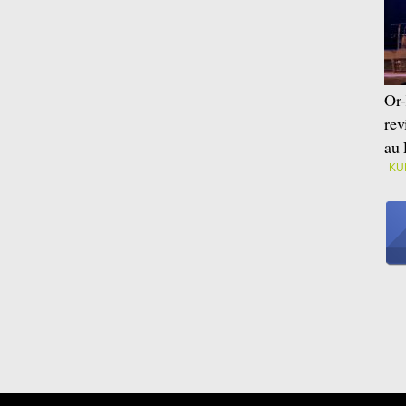
Or-
rev
au 
KU