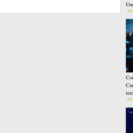
Une
KU
Con
Car
tem
KU