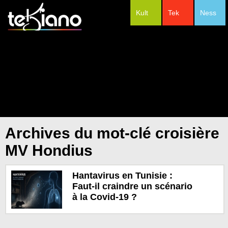
Kult
Tek
Ness
#Festivals
Archives du mot-clé croisière
MV Hondius
Hantavirus en Tunisie :
Faut-il craindre un scénario
à la Covid-19 ?