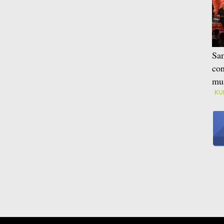
Sam
con
mus
KU