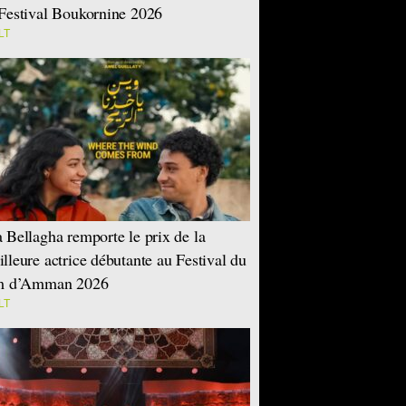
Festival Boukornine 2026
LT
 Bellagha remporte le prix de la
lleure actrice débutante au Festival du
lm d’Amman 2026
LT