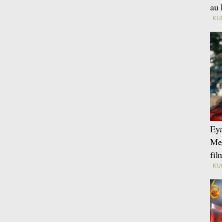
au 
KU
Eya
Mei
fi
KU