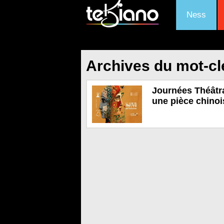
Ness
Archives du mot-cl
Journées Théâtra
une pièce chinoi