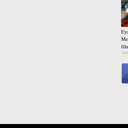
Eya
Mei
fi
KU