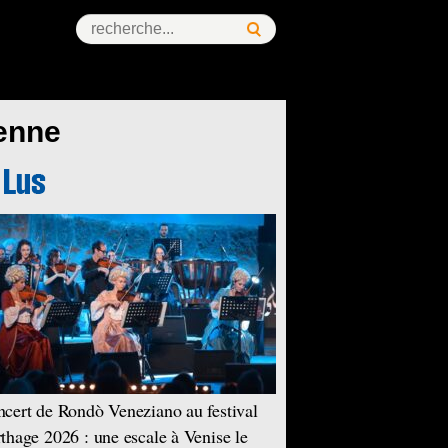
ienne
cert de Rondò Veneziano au festival
thage 2026 : une escale à Venise le