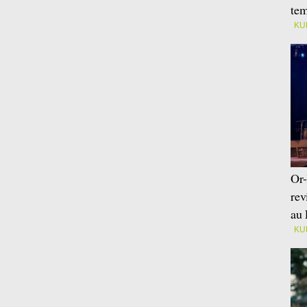
tem
KU
Or-
rev
au 
KU