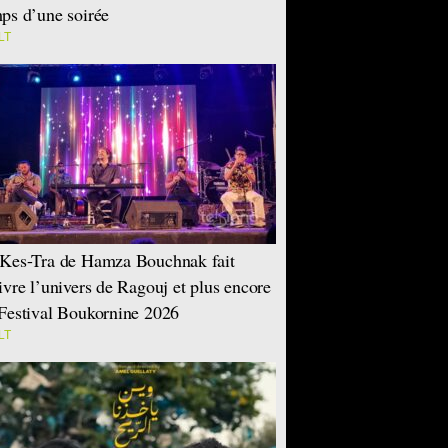
ps d’une soirée
LT
Kes-Tra de Hamza Bouchnak fait
ivre l’univers de Ragouj et plus encore
Festival Boukornine 2026
LT