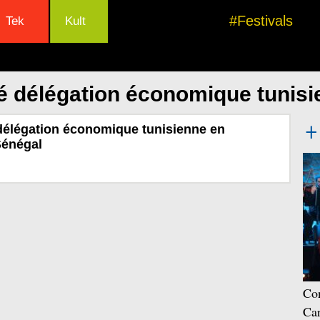
#Festivals
Tek
Kult
é délégation économique tunis
délégation économique tunisienne en
Sénégal
Con
Car