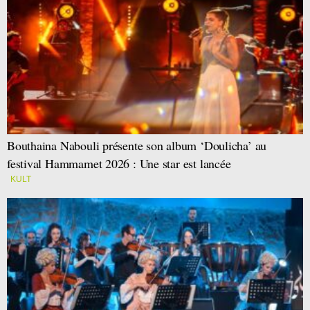
Bouthaina Nabouli présente son album ‘Doulicha’ au
festival Hammamet 2026 : Une star est lancée
KULT