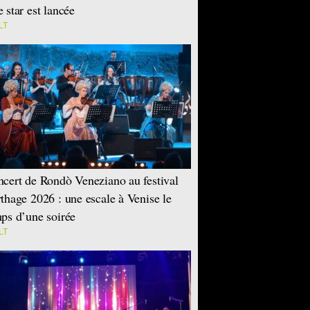
 star est lancée
LT
cert de Rondò Veneziano au festival
thage 2026 : une escale à Venise le
ps d’une soirée
LT