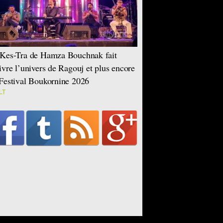
Kes-Tra de Hamza Bouchnak fait
ivre l’univers de Ragouj et plus encore
Festival Boukornine 2026
LT