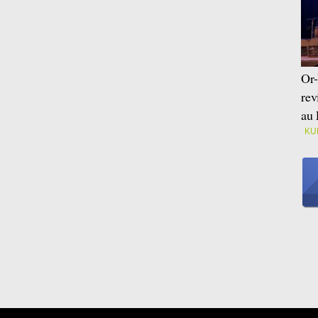
Or-
rev
au 
KU