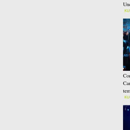
Une
KU
Con
Car
tem
KU