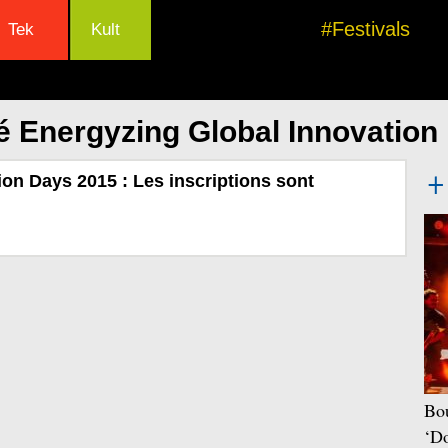
#Festivals
Tek
Kult
é Energyzing Global Innovation
ion Days 2015 : Les inscriptions sont
Bou
‘Do