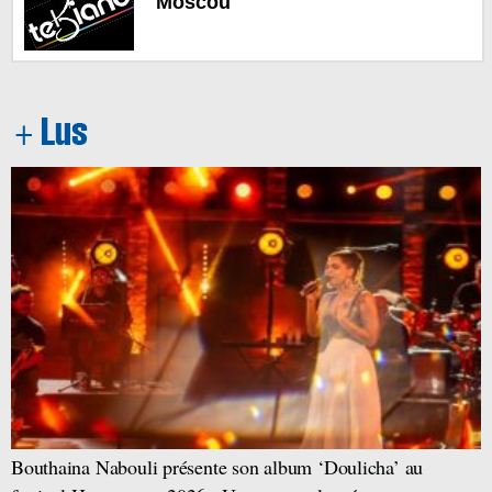
Moscou
Bouthaina Nabouli présente son album ‘Doulicha’ au