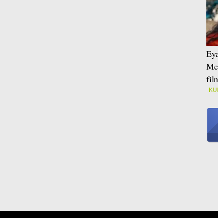
Eya
Mei
fi
KU