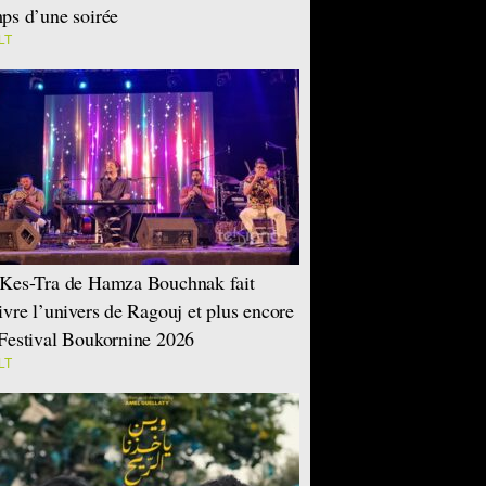
ps d’une soirée
LT
Kes-Tra de Hamza Bouchnak fait
ivre l’univers de Ragouj et plus encore
Festival Boukornine 2026
LT