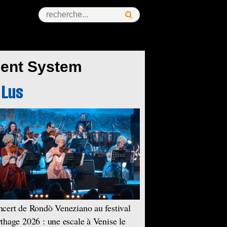
ment System
cert de Rondò Veneziano au festival
thage 2026 : une escale à Venise le