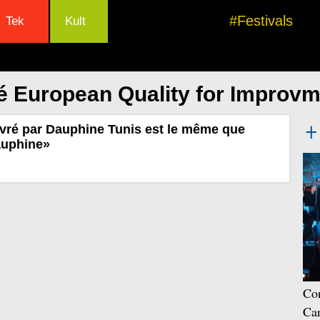
#Festivals
Tek
Kult
é European Quality for Improv
vré par Dauphine Tunis est le même que
auphine»
Con
Car