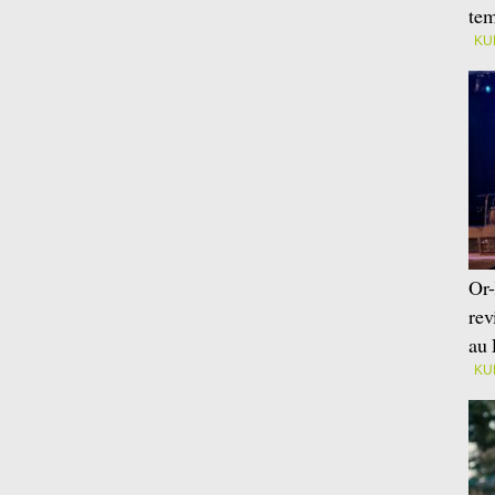
tem
KU
Or-
rev
au 
KU