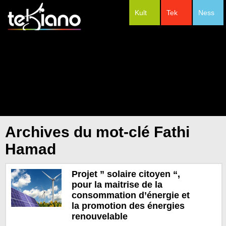
Kult
Tek
Ness
#Festivals
Archives du mot-clé Fathi
Hamad
Projet ” solaire citoyen “,
pour la maitrise de la
consommation d’énergie et
la promotion des énergies
renouvelable