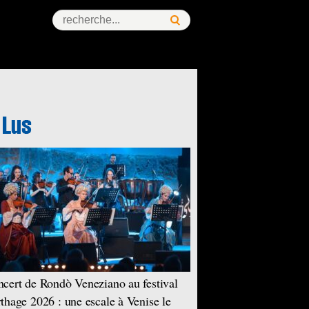
cert de Rondò Veneziano au festival
thage 2026 : une escale à Venise le