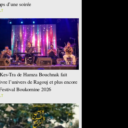
ps d’une soirée
LT
Kes-Tra de Hamza Bouchnak fait
ivre l’univers de Ragouj et plus encore
Festival Boukornine 2026
LT