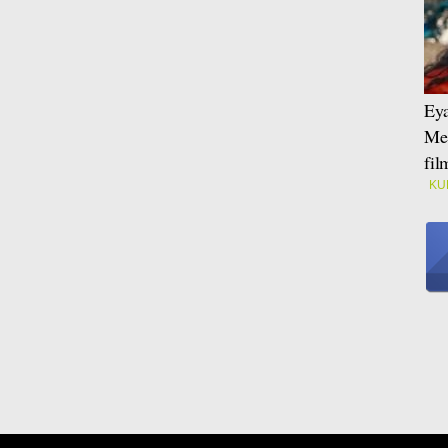
Eya
Mei
fi
KU