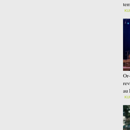
tem
KU
Or-
rev
au 
KU