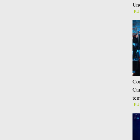
Une
KU
Con
Car
tem
KU