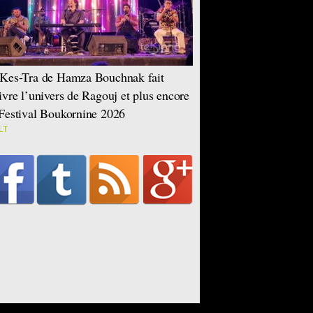
Kes-Tra de Hamza Bouchnak fait
ivre l’univers de Ragouj et plus encore
Festival Boukornine 2026
LT