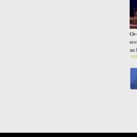
Or-
rev
au 
KU