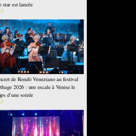
 star est lancée
LT
cert de Rondò Veneziano au festival
thage 2026 : une escale à Venise le
ps d’une soirée
LT