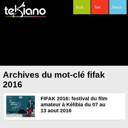
Kult
Tek
Ness
#Festivals
Archives du mot-clé fifak
2016
FIFAK 2016: festival du film
amateur à Kélibia du 07 au
13 aout 2016