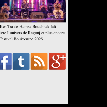
Kes-Tra de Hamza Bouchnak fait
ivre l’univers de Ragouj et plus encore
Festival Boukornine 2026
LT