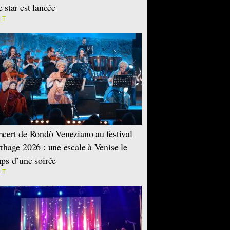
 star est lancée
LT
cert de Rondò Veneziano au festival
thage 2026 : une escale à Venise le
ps d’une soirée
LT