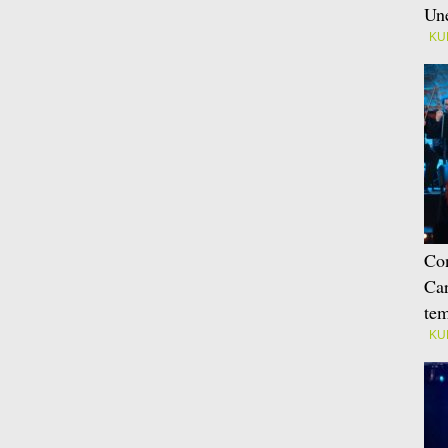
Une
KU
Con
Car
tem
KU