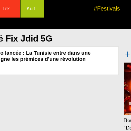
#Festivals
Tek
Kult
é Fix Jdid 5G
 lancée : La Tunisie entre dans une
signe les prémices d’une révolution
Bou
‘Do