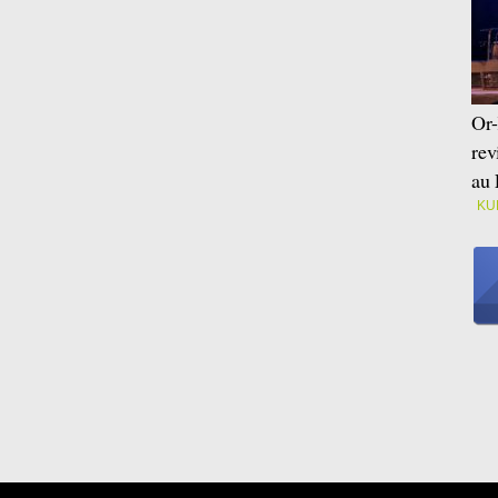
Or-
rev
au 
KU