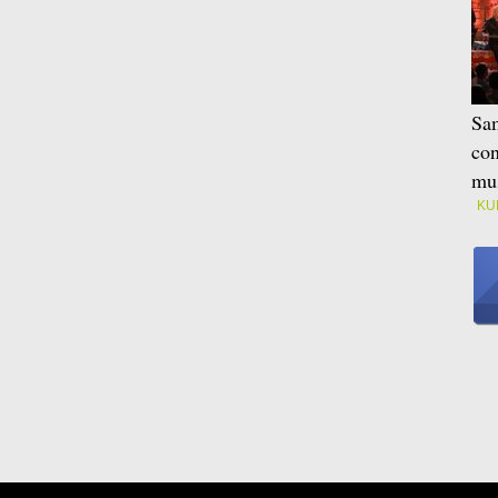
Sam
con
mus
KU