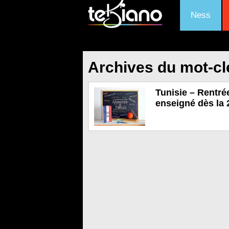
Ness
Archives du mot-clé
Tunisie – Rentrée
enseigné dès la 