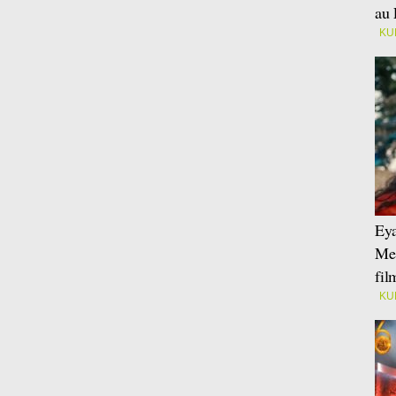
au 
KU
Eya
Mei
fi
KU