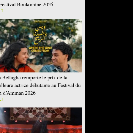
Festival Boukornine 2026
LT
 Bellagha remporte le prix de la
lleure actrice débutante au Festival du
lm d’Amman 2026
LT