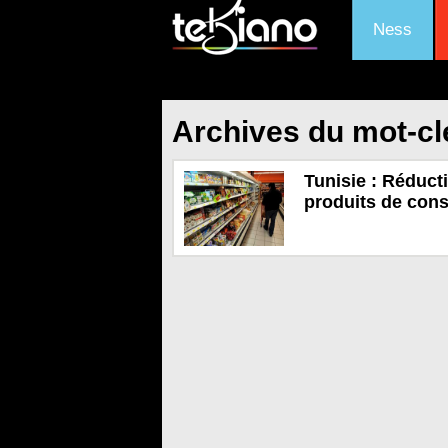
Ness
Archives du mot-clé
Tunisie : Réducti
produits de con