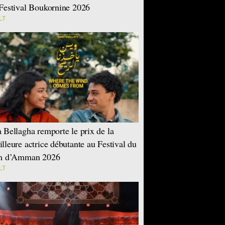
Festival Boukornine 2026
LT
 Bellagha remporte le prix de la
lleure actrice débutante au Festival du
lm d’Amman 2026
LT