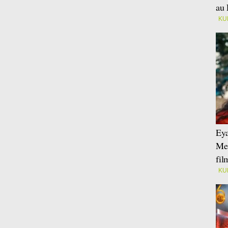
au 
KU
Eya
Mei
fi
KU