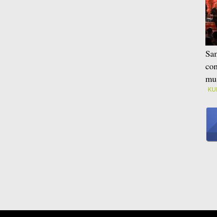
Sam
con
mus
KU