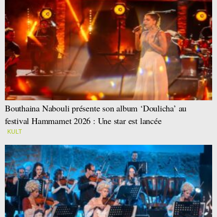
Bouthaina Nabouli présente son album ‘Doulicha’ au
festival Hammamet 2026 : Une star est lancée
KULT