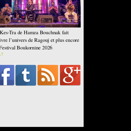
Kes-Tra de Hamza Bouchnak fait
ivre l’univers de Ragouj et plus encore
Festival Boukornine 2026
LT