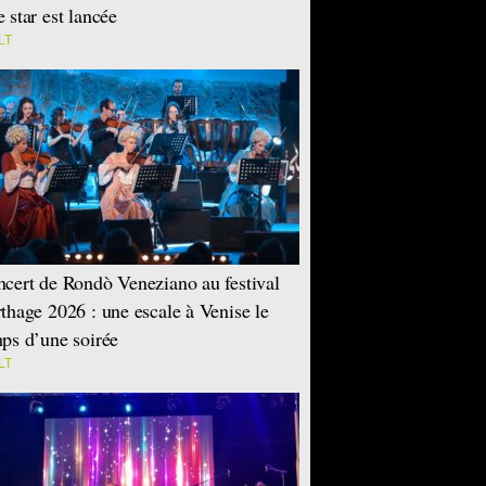
 star est lancée
LT
cert de Rondò Veneziano au festival
thage 2026 : une escale à Venise le
ps d’une soirée
LT