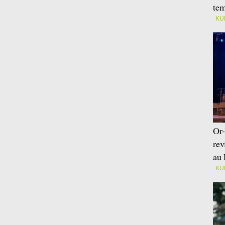
tem
KU
Or-
rev
au 
KU