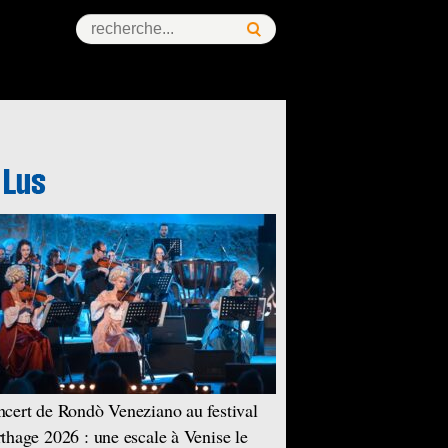
cert de Rondò Veneziano au festival
thage 2026 : une escale à Venise le