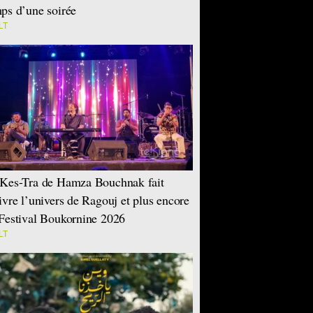
ps d’une soirée
LT
Kes-Tra de Hamza Bouchnak fait
ivre l’univers de Ragouj et plus encore
Festival Boukornine 2026
LT