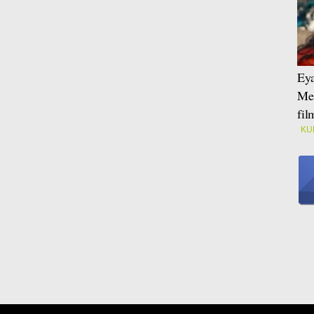
Eya
Mei
fi
KU