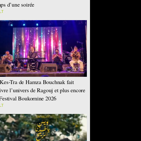
ps d’une soirée
LT
Kes-Tra de Hamza Bouchnak fait
ivre l’univers de Ragouj et plus encore
Festival Boukornine 2026
LT