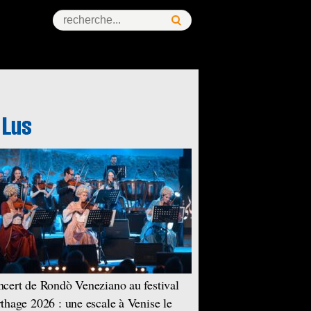
cert de Rondò Veneziano au festival
thage 2026 : une escale à Venise le