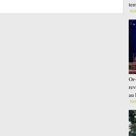
tem
KU
Or-
rev
au 
KU