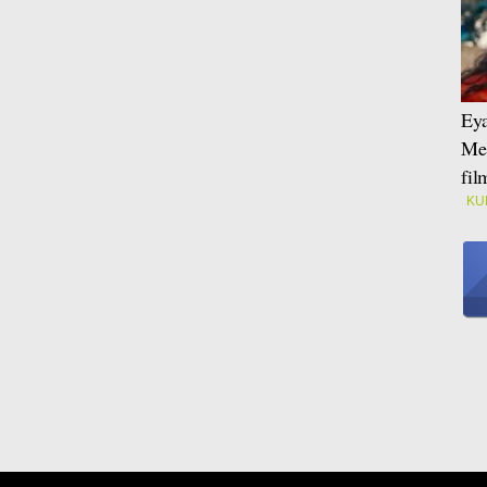
Eya
Mei
fi
KU