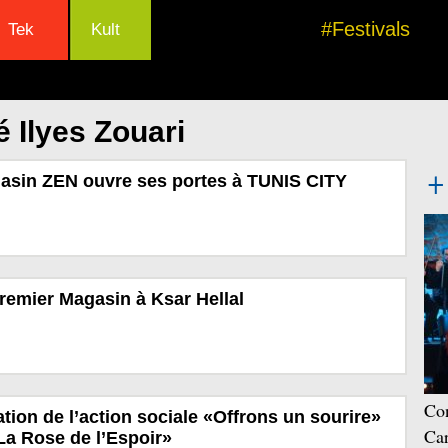
#Festivals
Tek
Kult
 Ilyes Zouari
sin ZEN ouvre ses portes à TUNIS CITY
emier Magasin à Ksar Hellal
Con
tion de l’action sociale «Offrons un sourire»
Car
«La Rose de l’Espoir»