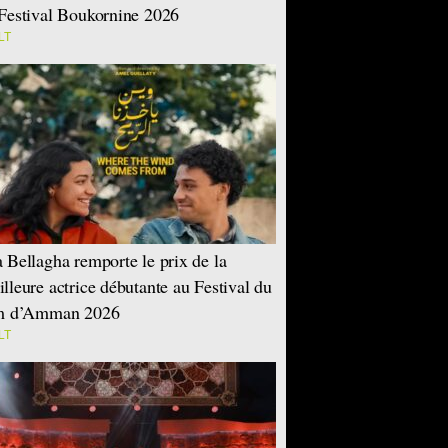
Festival Boukornine 2026
LT
 Bellagha remporte le prix de la
lleure actrice débutante au Festival du
lm d’Amman 2026
LT