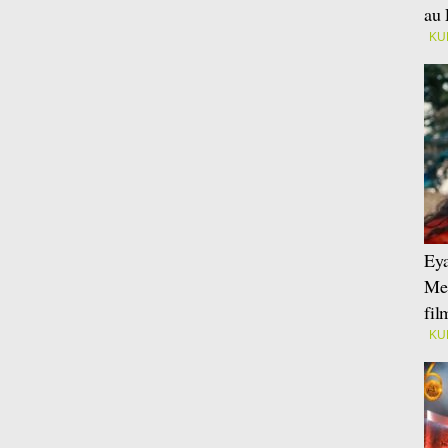
au 
KU
Eya
Mei
fi
KU