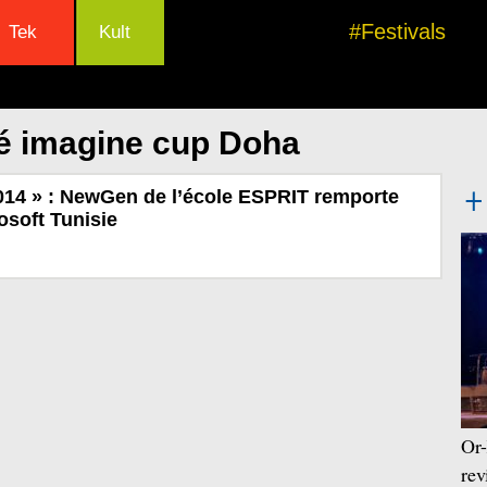
#Festivals
Tek
Kult
é imagine cup Doha
014 » : NewGen de l’école ESPRIT remporte
osoft Tunisie
Or-
rev