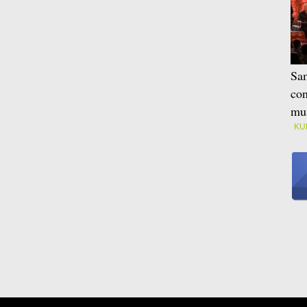
Sam
con
mus
KU