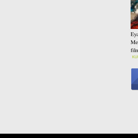
Eya
Mei
fi
KU