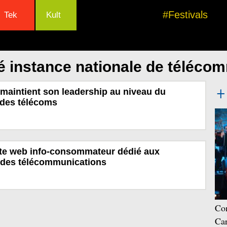
#Festivals
Tek
Kult
é instance nationale de téléco
maintient son leadership au niveau du
 des télécoms
te web info-consommateur dédié aux
des télécommunications
Con
Car