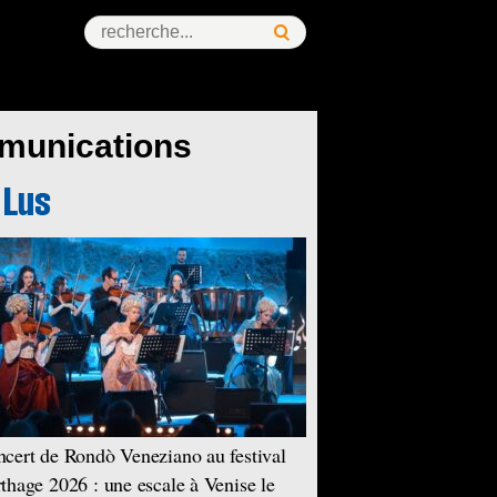
mmunications
cert de Rondò Veneziano au festival
thage 2026 : une escale à Venise le