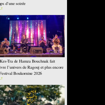
ps d’une soirée
LT
Kes-Tra de Hamza Bouchnak fait
ivre l’univers de Ragouj et plus encore
Festival Boukornine 2026
LT