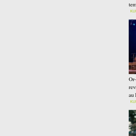
tem
KU
Or-
rev
au 
KU