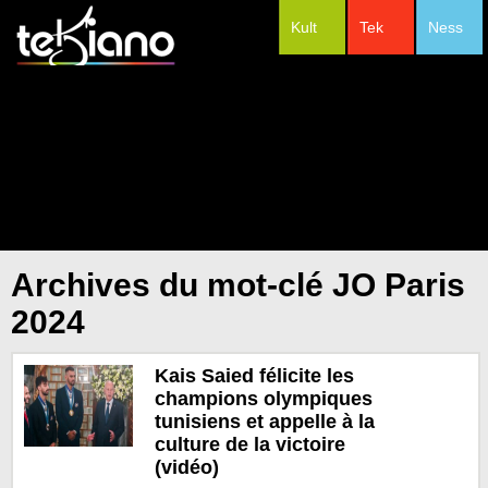
Kult
Tek
Ness
#Festivals
Archives du mot-clé JO Paris
2024
Kais Saied félicite les
champions olympiques
tunisiens et appelle à la
culture de la victoire
(vidéo)