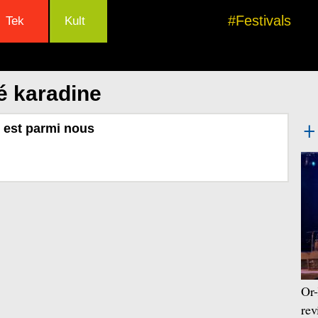
#Festivals
Tek
Kult
é karadine
 est parmi nous
Or-
rev