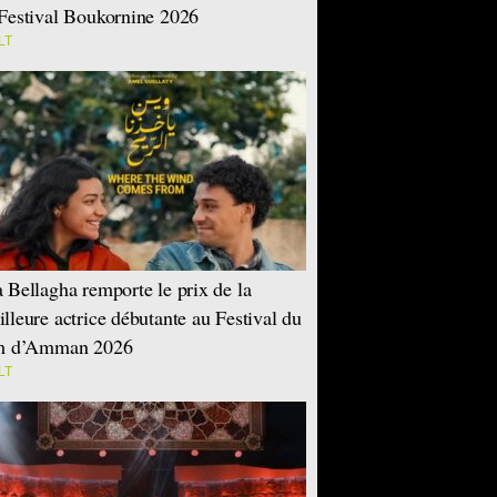
Festival Boukornine 2026
LT
 Bellagha remporte le prix de la
lleure actrice débutante au Festival du
lm d’Amman 2026
LT