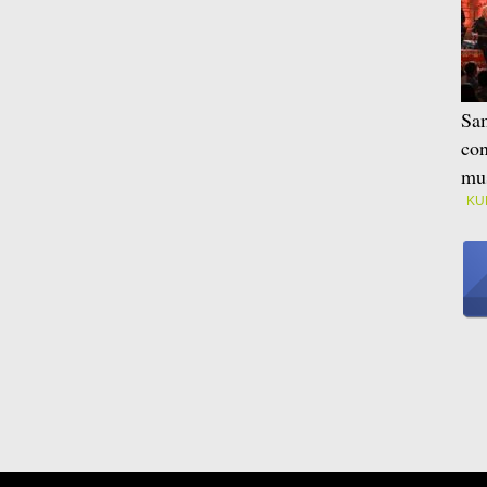
Sam
con
mus
KU