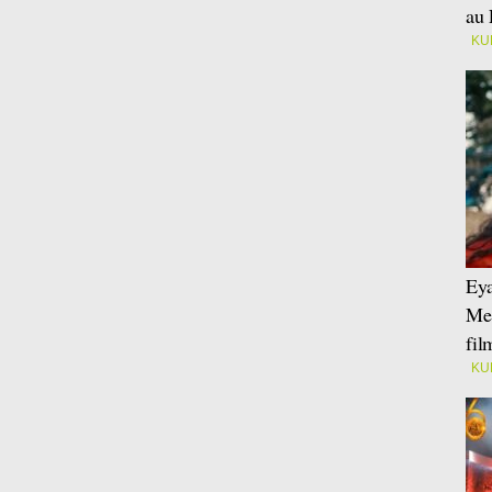
au 
KU
Eya
Mei
fi
KU